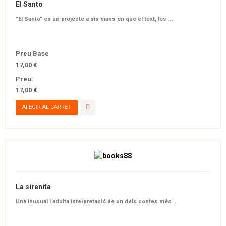
El Santo
"El Santo" és un projecte a sis mans en què el text, les ...
Preu Base
17,00 €
Preu:
17,00 €
La sirenita
Una inusual i adulta interpretació de un dels contes més ...