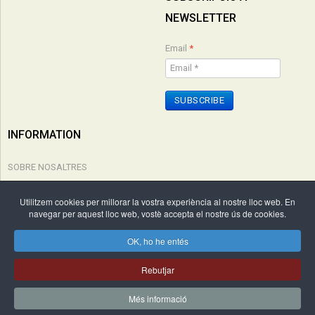
NEWSLETTER
Email
*
SUBSCRIBE
INFORMATION
SOBRE NOSALTRES
POLÍTICA DE PRIVACITAT
Utilitzem cookies per millorar la vostra experiència al nostre lloc web. En
navegar per aquest lloc web, vostè accepta el nostre ús de cookies.
CONDICIONS COMPRA
OK, ho he entés
Copyright © 2026 Edicions Cal·lígraf. Tots els drets reservats. by
Rebutjar
WebActualizable.com
.
Més informació