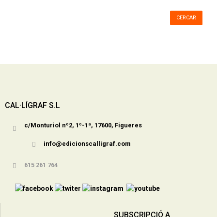
CERCAR
CAL·LÍGRAF S.L
c/Monturiol nº2, 1º-1ª, 17600, Figueres
info@edicionscalligraf.com
615 261 764
SUBSCRIPCIÓ A