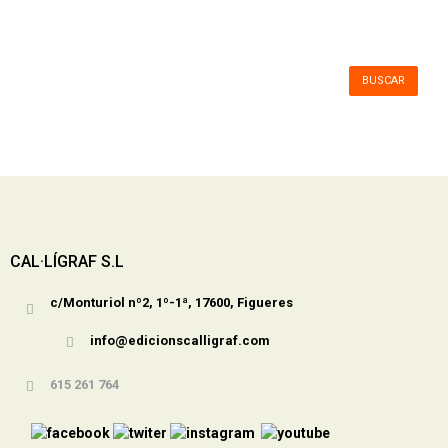
BUSCAR
CAL·LÍGRAF S.L
c/Monturiol nº2, 1º-1ª, 17600, Figueres
info@edicionscalligraf.com
615 261 764