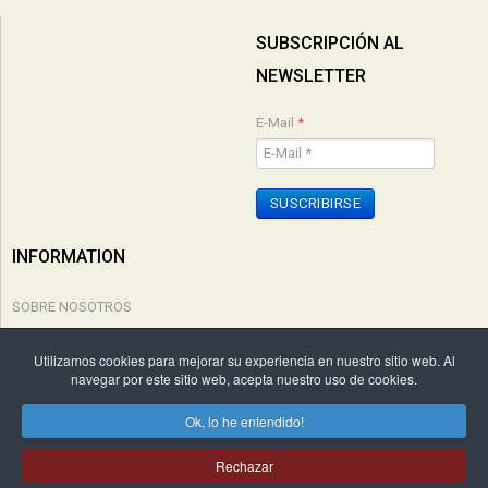
SUBSCRIPCIÓN AL
NEWSLETTER
E-Mail
*
SUSCRIBIRSE
INFORMATION
SOBRE NOSOTROS
POLÍTICA DE PRIVACIDAD
Utilizamos cookies para mejorar su experiencia en nuestro sitio web. Al
navegar por este sitio web, acepta nuestro uso de cookies.
CONDICIONES COMPRA
Ok, lo he entendido!
Copyright © 2026 Edicions Cal·lígraf. Todos los derechos reservados. by
Rechazar
WebActualizable.com
.