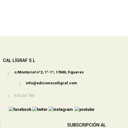
CAL·LÍGRAF S.L
c/Monturiol nº2, 1º-1ª, 17600, Figueres
info@edicionscalligraf.com
615 261 764
SUBSCRIPCIÓN AL