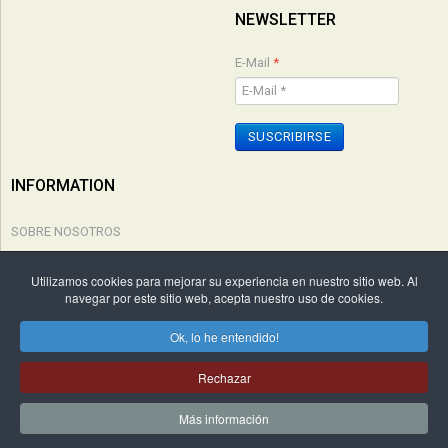
NEWSLETTER
E-Mail
*
SUSCRIBIRSE
INFORMATION
SOBRE NOSOTROS
POLÍTICA DE PRIVACIDAD
Utilizamos cookies para mejorar su experiencia en nuestro sitio web. Al
navegar por este sitio web, acepta nuestro uso de cookies.
CONDICIONES COMPRA
Ok, lo he entendido!
Copyright © 2026 Edicions Cal·lígraf. Todos los derechos reservados. by
Rechazar
WebActualizable.com
.
Más información