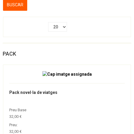
PACK
Pack novel·la de viatges
Preu Base
32,00 €
Preu:
32,00 €