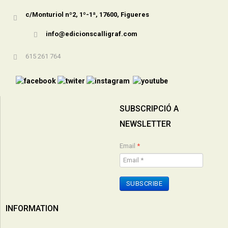
c/Monturiol nº2, 1º-1ª, 17600, Figueres
info@edicionscalligraf.com
615 261 764
SUBSCRIPCIÓ A
NEWSLETTER
Email
*
SUBSCRIBE
INFORMATION