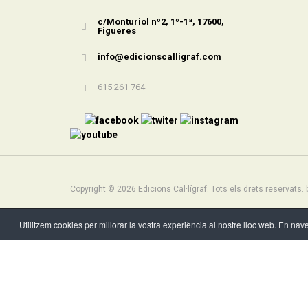
c/Monturiol nº2, 1º-1ª, 17600,
Figueres
info@edicionscalligraf.com
615 261 764
Copyright © 2026 Edicions Cal·lígraf. Tots els drets reservats.
Utilitzem cookies per millorar la vostra experiència al nostre lloc web. En na