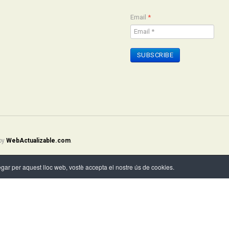
Email
*
SUBSCRIBE
 by
WebActualizable.com
.
vegar per aquest lloc web, vostè accepta el nostre ús de cookies.