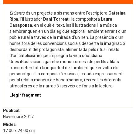
El Santo
és un projecte a sis mans entre l'escriptora
Caterina
Riba,
l'il·lustrador
Dani Torrent
i la compositora
Laura
Casaponsa
, en el què el text, les il·lustracions i la música
s'embranquen en un diàleg que explora l'ambient enrarit d'un
poble rural a través de la mirada d'un nen. La presència d'un
home fora de les convencions socials desperta la imaginació
desbordant del protagonista, alimentada pels ritus i relats
d'un catolicisme que impregna la vida quotidiana.
Unes il·lustracions gairebé monocromes i de perfils afilats
transmeten tota la inquietud de l'ambient que envolta els
personatges. La composició musical, creada expressament
per al relat a manera de banda sonora, recrea les diferents
atmosferes de la narració i serveix de fons a la lectura.
Llegir fragment
Publicat
Novembre 2017
Mides
17.00 x 24.00 cm