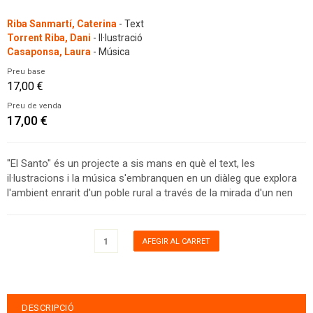
Riba Sanmartí, Caterina
- Text
Torrent Riba, Dani
- Il·lustració
Casaponsa, Laura
- Música
Preu base
17,00 €
Preu de venda
17,00 €
"El Santo" és un projecte a sis mans en què el text, les
il·lustracions i la música s'embranquen en un diàleg que explora
l'ambient enrarit d'un poble rural a través de la mirada d'un nen
DESCRIPCIÓ