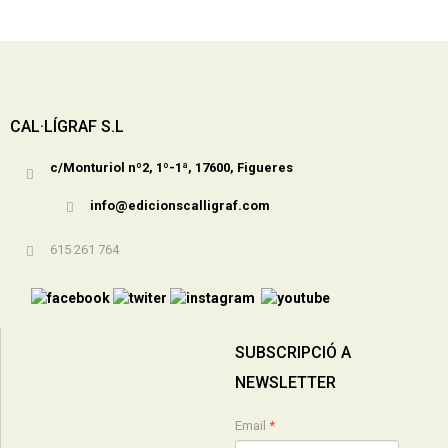
CAL·LÍGRAF S.L
c/Monturiol nº2, 1º-1ª, 17600, Figueres
info@edicionscalligraf.com
615 261 764
SUBSCRIPCIÓ A
NEWSLETTER
Email
*