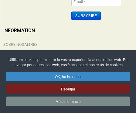
SUBSCRIBE
INFORMATION
SOBRE NOSALTRES
POLÍTICA DE PRIVACITAT
Utilitzem cookies per millorar la vostra experiència al nostre lloc web. En
navegar per aquest lloc web, vostè accepta el nostre ús de cookies.
CONDICIONS COMPRA
OK, ho he entés
Copyright © 2026 Edicions Cal·lígraf. Tots els drets reservats. by
Rebutjar
WebActualizable.com
.
Més informació